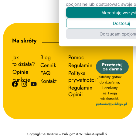
opcjonalne lub dostosować swoje p
Akceptuję wszys
Dostosuj
Odrzucam opcjon
Na skróty
Jak
Blog
Pomoc
to działa?
Cennik
Regulamin
Przetestuj
za darmo
Opinie
FAQ
Polityka
Jesteśmy gotowi
Funkcje
prywatności
Kontakt
do działania,
Regulamin
i czekamy
Opinii
na Twoją
wiadomość.
pytania@publigo.pl
Copyright 2016-2026 – Publigo™ & WP Idea & upsell.pl