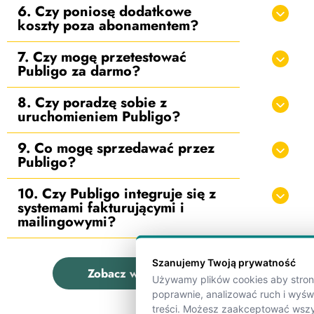
6. Czy poniosę dodatkowe
koszty poza abonamentem?
7. Czy mogę przetestować
Publigo za darmo?
8. Czy poradzę sobie z
uruchomieniem Publigo?
9. Co mogę sprzedawać przez
Publigo?
10. Czy Publigo integruje się z
systemami fakturującymi i
mailingowymi?
Szanujemy Twoją prywatność
Zobacz wszystkie pytania
Używamy plików cookies aby strona
poprawnie, analizować ruch i wyś
treści. Możesz zaakceptować wszy