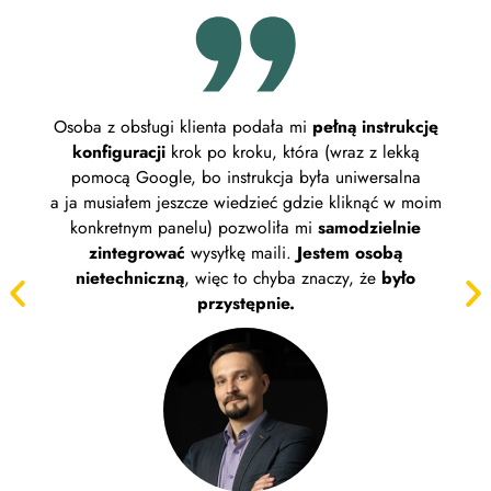
Osoba z obsługi klienta podała mi
pełną instrukcję
Pl
konfiguracji
krok po kroku, która (wraz z lekką
wyg
pomocą Google, bo instrukcja była uniwersalna
Zakł
a ja musiałem jeszcze wiedzieć gdzie kliknąć w moim
z 
konkretnym panelu) pozwoliła mi
samodzielnie
wybi
zintegrować
wysyłkę maili.
Jestem osobą
uprz
nietechniczną
, więc to chyba znaczy, że
było
przystępnie.