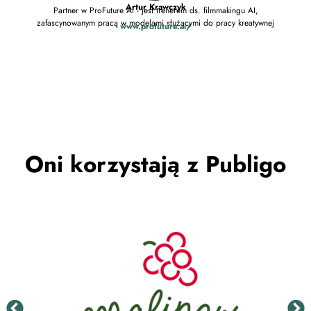
Trener
Artur Krawczyk
Partner w ProFuture AI - jest trenerem ds. filmmakingu AI,
zafascynowanym pracą w modelami służącymi do pracy kreatywnej
www.profuture.ai/
Oni korzystają z Publigo