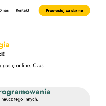
Przetestuj za darmo
O nas
Kontakt
gia
i!
 pasję online. Czas
oprogramowania
 naucz tego innych.