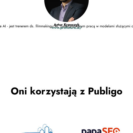
Artur Krawczyk
e AI - jest trenerem ds. filmmakingu AI, zafascynowanym pracą w modelami służącymi 
www.profuture.ai/
Oni korzystają z Publigo