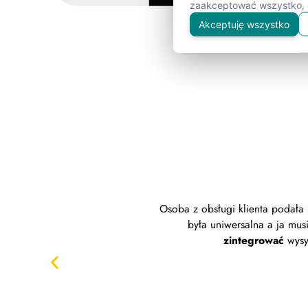
zaakceptować wszystko, o
Akceptuję wszystko
Osoba z obsługi klienta podała
była uniwersalna a ja mu
zintegrować
wysy