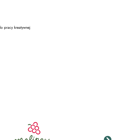
do pracy kreatywnej
Trenerka oddechu 