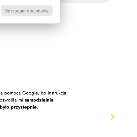
Odrzucam opcjonalne
ką pomocą Google, bo instrukcja
Platformy w ob
pozwoliła mi
samodzielnie
Zakładając teraz po raz pierw
było przystępnie.
szybk