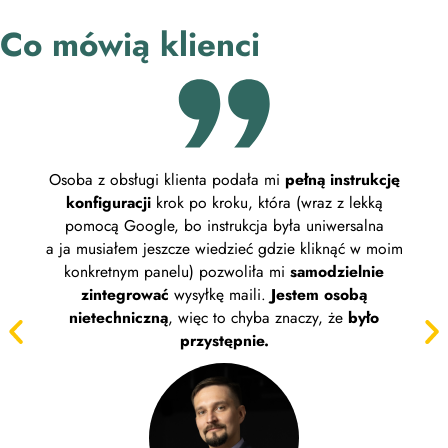
Co mówią klienci
Osoba z obsługi klienta podała mi
pełną instrukcję
Pl
konfiguracji
krok po kroku, która (wraz z lekką
wyg
pomocą Google, bo instrukcja była uniwersalna
Zakł
a ja musiałem jeszcze wiedzieć gdzie kliknąć w moim
z 
konkretnym panelu) pozwoliła mi
samodzielnie
wybi
zintegrować
wysyłkę maili.
Jestem osobą
uprz
nietechniczną
, więc to chyba znaczy, że
było
przystępnie.