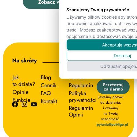
Zobacz wszystkie pytania
Szanujemy Twoją prywatność
Używamy plików cookies aby strona
poprawnie, analizować ruch i wyś
treści. Możesz zaakceptować wszy
opcjonalne lub dostosować swoje p
Akceptuję wszys
Dostosuj
Na skróty
Odrzucam opcjon
Jak
Blog
Pomoc
to działa?
Cennik
Regulamin
Przetestuj
za darmo
Opinie
FAQ
Polityka
Jesteśmy gotowi
Funkcje
prywatności
Kontakt
do działania,
Regulamin
i czekamy
Opinii
na Twoją
wiadomość.
pytania@publigo.pl