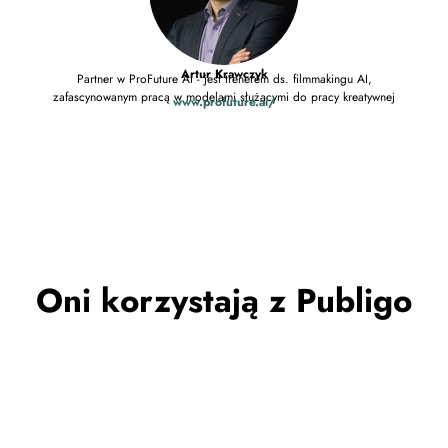
Trener
Artur Krawczyk
Partner w ProFuture AI - jest trenerem ds. filmmakingu AI,
zafascynowanym pracą w modelami służącymi do pracy kreatywnej
www.profuture.ai/
Oni korzystają z Publigo