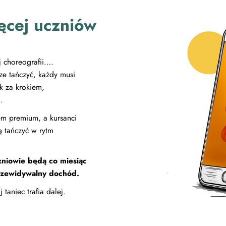
ęcej uczniów
j choreografii….
ze tańczyć, każdy musi
ok za krokiem,
.
em premium, a kursanci
ię tańczyć w rytm
niowie będą co miesiąc
przewidywalny dochód.
taniec trafia dalej.