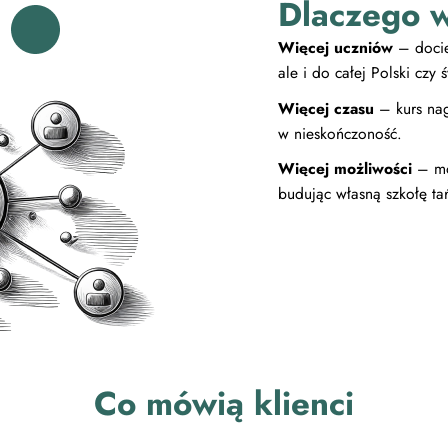
Dlaczego 
Więcej uczniów
– docie
ale i do całej Polski czy
Więcej czasu
– kurs nag
w nieskończoność.
Więcej możliwości
– moż
budując własną szkołę ta
Co mówią klienci