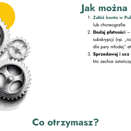
Jak można 
Załóż konto w Pu
lub choreografie.
Dodaj płatności
– 
subskrypcji (np. „n
dla pary młodej” et
Sprzedawaj i ucz 
kto zechce zatańcz
Co otrzymasz?