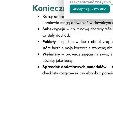
zaakceptować wszystko, o
Koniecznie przetestu
Akceptuję wszystko
Kursy online
(wideo, audio) – nagrane le
uczniowie mogą odtwarzać w dowolnym c
Subskrypcje
– np. z nową choreografią c
Ci stały dochód.
Pakiety
– np. kurs wideo + ebook z opi
które łącznie mają korzystniejszą cenę niż
Webinary
– prowadź zajęcia na żywo, a 
później jako kursy.
Sprzedaż dodatkowych materiałów
– t
checklisty rozgrzewek czy ebooki z porad