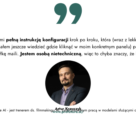
 mi
pełną instrukcję konfiguracji
krok po kroku, która (wraz z lek
siałem jeszcze wiedzieć gdzie kliknąć w moim konkretnym panelu) 
łkę maili.
Jestem osobą nietechniczną
, więc to chyba znaczy, że
Artur Krawczyk
e AI - jest trenerem ds. filmmakingu AI, zafascynowanym pracą w modelami służącymi 
www.profuture.ai/