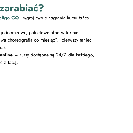
zarabiać?
bligo GO
i wgraj swoje nagrania kursu tańca
jednorazowe, pakietowe albo w formie
owa choreografia co miesiąc”, „pierwszy taniec
c.).
online
– kursy dostępne są 24/7, dla każdego,
yć z Tobą.