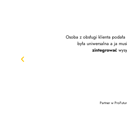
Osoba z obsługi klienta podała
była uniwersalna a ja mu
zintegrować
wysy
Partner w ProFutur