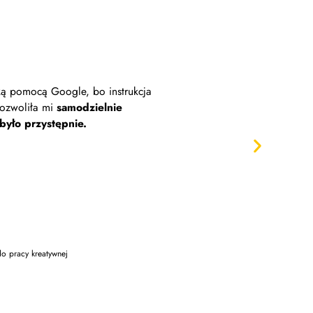
ką pomocą Google, bo instrukcja
Platformy w ob
pozwoliła mi
samodzielnie
Zakładając teraz po raz pierw
było przystępnie.
szybk
do pracy kreatywnej
Trenerka oddechu 