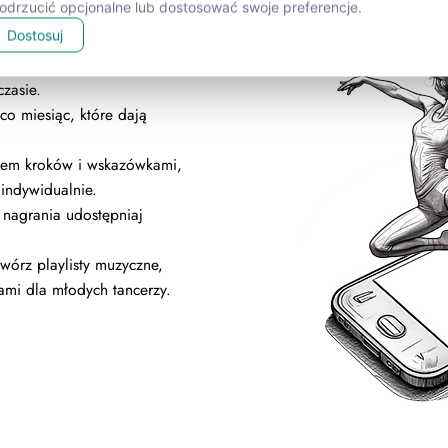
drzucić opcjonalne lub dostosować swoje preferencje.
j nasze:
Dostosuj
kcje tańca, które Twoi
Przejrzysty s
zasie.
o miesiąc, które dają
Publigo nie narzuca stylu — 
w dopasowaniu wyglądu kurs
sem kroków i wskazówkami,
Strona z ofertą może idealnie w
 indywidualnie.
Twojej witryny, przyciągać uwag
nagrania udostępniaj
do zakupu.
wórz playlisty muzyczne,
Znajdziesz tu też funkcje wspie
ami dla młodych tancerzy.
nie tylko stronę, ale też konwers