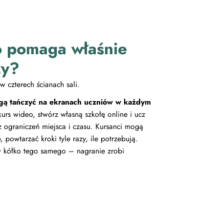
o pomaga właśnie
ży?
w czterech ścianach sali.
gą tańczyć na ekranach uczniów w każdym
urs wideo, stwórz własną szkołę online i ucz
ez ograniczeń miejsca i czasu. Kursanci mogą
 powtarzać kroki tyle razy, ile potrzebują.
 w kółko tego samego – nagranie zrobi