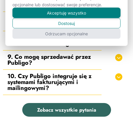
koszty poza abonamentem?
opcjonalne lub dostosować swoje preferencje.
Akceptuję wszystko
7. Czy mogę przetestować
Publigo za darmo?
Dostosuj
Odrzucam opcjonalne
8. Czy poradzę sobie z
uruchomieniem Publigo?
9. Co mogę sprzedawać przez
Publigo?
10. Czy Publigo integruje się z
systemami fakturującymi i
mailingowymi?
Zobacz wszystkie pytania