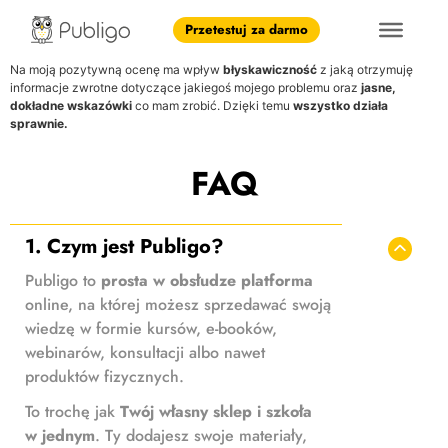
Przetestuj za darmo
Na moją pozytywną ocenę ma wpływ
błyskawiczność
z jaką otrzymuję
informacje zwrotne dotyczące jakiegoś mojego problemu oraz
jasne,
dokładne wskazówki
co mam zrobić. Dzięki temu
wszystko działa
sprawnie.
FAQ
1. Czym jest Publigo?
Publigo to
prosta w obsłudze platforma
online, na której możesz sprzedawać swoją
wiedzę w formie kursów, e-booków,
webinarów, konsultacji albo nawet
produktów fizycznych.
To trochę jak
Twój własny sklep i szkoła
w jednym
. Ty dodajesz swoje materiały,