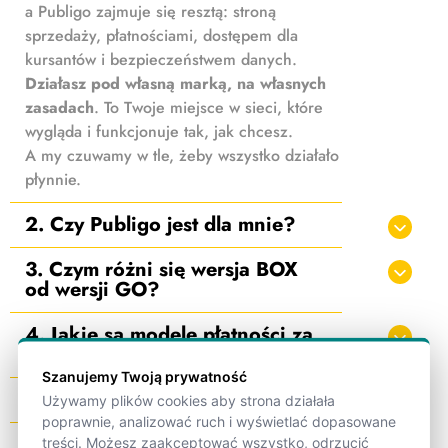
a Publigo zajmuje się resztą: stroną
sprzedaży, płatnościami, dostępem dla
kursantów i bezpieczeństwem danych.
Działasz pod własną marką, na własnych
zasadach
. To Twoje miejsce w sieci, które
wygląda i funkcjonuje tak, jak chcesz.
A my czuwamy w tle, żeby wszystko działało
płynnie.
2. Czy Publigo jest dla mnie?
3. Czym różni się wersja BOX
od wersji GO?
4. Jakie są modele płatności za
Publigo?
Szanujemy Twoją prywatność
5. Ile wynoszą ceny brutto?
Używamy plików cookies aby strona działała
poprawnie, analizować ruch i wyświetlać dopasowane
6. Czy poniosę dodatkowe
treści. Możesz zaakceptować wszystko, odrzucić