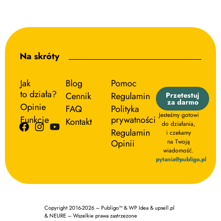
Na skróty
Jak
Blog
Pomoc
to działa?
Cennik
Regulamin
Przetestuj
za darmo
Opinie
FAQ
Polityka
Jesteśmy gotowi
Funkcje
prywatności
Kontakt
do działania,
Regulamin
i czekamy
Opinii
na Twoją
wiadomość.
pytania@publigo.pl
Copyright 2016-2026 – Publigo™ & WP Idea & upsell.pl
& NEURE – Wszelkie prawa zastrzezone