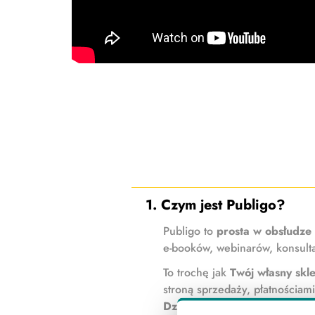
1. Czym jest Publigo?
Publigo to
prosta w obsłudze
e-booków, webinarów, konsulta
To trochę jak
Twój własny skl
stroną sprzedaży, płatnościa
Działasz pod własną marką, 