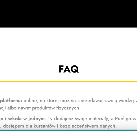
FAQ
 platforma
online, na której możesz sprzedawać swoją wiedzę 
cji albo nawet produktów fizycznych.
ep i szkoła w jednym
. Ty dodajesz swoje materiały, a Publigo za
mi, dostępem dla kursantów i bezpieczeństwem danych.
na własnych zasadach
. To Twoje miejsce w sieci, które wygląda