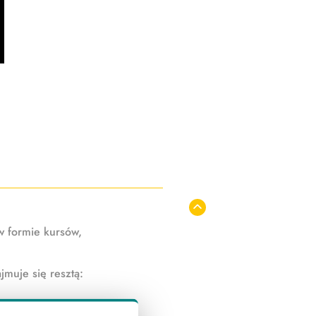
w formie kursów,
jmuje się resztą:
 i funkcjonuje tak,