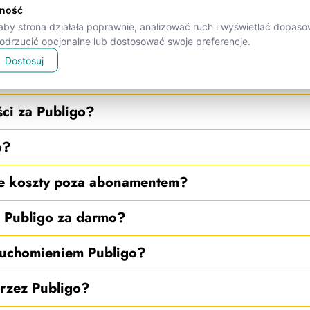
e, żeby wszystko działało płynnie.
tność
by strona działała poprawnie, analizować ruch i wyświetlać dopaso
nie?
drzucić opcjonalne lub dostosować swoje preferencje.
Dostosuj
 BOX od wersji GO?
ści za Publigo?
o?
e koszty poza abonamentem?
ć Publigo za darmo?
uruchomieniem Publigo?
rzez Publigo?