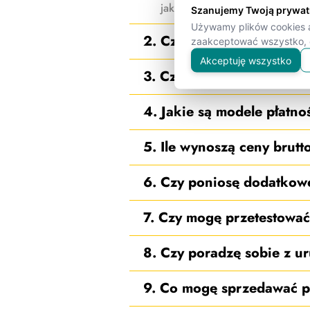
jak chcesz. A my czuwamy w tl
Szanujemy Twoją prywa
Używamy plików cookies a
2. Czy Publigo jest dla m
zaakceptować wszystko, o
Akceptuję wszystko
3. Czym różni się wersja
4. Jakie są modele płatno
5. Ile wynoszą ceny brutt
6. Czy poniosę dodatkow
7. Czy mogę przetestowa
8. Czy poradzę sobie z 
9. Co mogę sprzedawać p