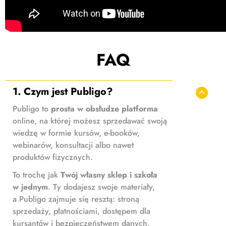
FAQ
1. Czym jest Publigo?
Publigo to
prosta w obsłudze platforma
online, na której możesz sprzedawać swoją
wiedzę w formie kursów, e-booków,
webinarów, konsultacji albo nawet
produktów fizycznych.
To trochę jak
Twój własny sklep i szkoła
w jednym
. Ty dodajesz swoje materiały,
a Publigo zajmuje się resztą: stroną
sprzedaży, płatnościami, dostępem dla
kursantów i bezpieczeństwem danych.