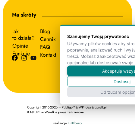
Na skróty
Jak
Blog
Pomoc
Szanujemy Twoją prywatność
to działa?
Cennik
Regulamin
Przetestuj
za darmo
Używamy plików cookies aby stron
Opinie
FAQ
Polityka
poprawnie, analizować ruch i wy
Jesteśmy gotowi
Funkcje
prywatności
Kontakt
treści. Możesz zaakceptować wsz
do działania,
Regulamin
i czekamy
opcjonalne lub dostosować swoje 
Opinii
na Twoją
Akceptuję wszy
wiadomość.
pytania@publigo.pl
Dostosuj
Odrzucam opcjon
Copyright 2016-2026 – Publigo™ & WP Idea & upsell.pl
& NEURE – Wszelkie prawa zastrzezone
realizacja:
CUTberry