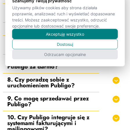
Szanujemy Twoją prywatność
Używamy plików cookies aby strona działała
4. Jakie są modele płatności za
poprawnie, analizować ruch i wyświetlać dopasowane
Publigo?
treści. Możesz zaakceptować wszystko, odrzucić
opcjonalne lub dostosować swoje preferencje.
5. Ile wynoszą ceny brutto?
Akceptuję wszystko
6. Czy poniosę dodatkowe
Dostosuj
koszty poza abonamentem?
Odrzucam opcjonalne
7. Czy mogę przetestować
Publigo za darmo?
8. Czy poradzę sobie z
uruchomieniem Publigo?
9. Co mogę sprzedawać przez
Publigo?
10. Czy Publigo integruje się z
systemami fakturującymi i
mailingowymi?