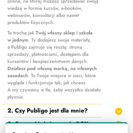
online, na której możesz sprzedawać swoją
wiedzę w formie kursów, e-booków,
webinarów, konsultacji albo nawet
produktów fizycznych.
To trochę jak
Twój własny sklep i szkoła
w jednym
. Ty dodajesz swoje materiały,
a Publigo zajmuje się resztą: stroną
sprzedaży, płatnościami, dostępem dla
kursantów i bezpieczeństwem danych.
Działasz pod własną marką, na własnych
zasadach
. To Twoje miejsce w sieci, które
wygląda i funkcjonuje tak, jak chcesz.
A my czuwamy w tle, żeby wszystko działało
płynnie.
2. Czy Publigo jest dla mnie?
3. Czym różni się wersja BOX
od wersji GO?