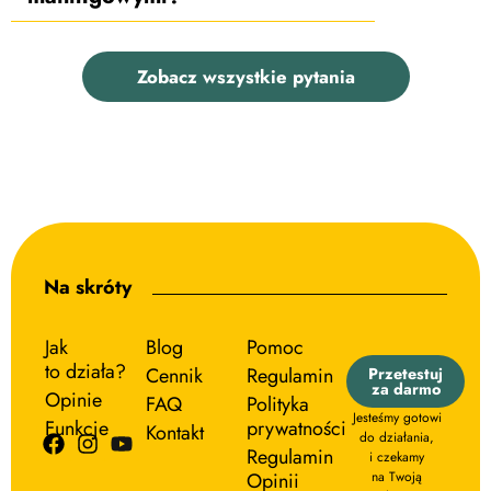
Zobacz wszystkie pytania
Na skróty
Jak
Blog
Pomoc
to działa?
Cennik
Regulamin
Przetestuj
za darmo
Opinie
FAQ
Polityka
Jesteśmy gotowi
Funkcje
prywatności
Kontakt
do działania,
Regulamin
i czekamy
Opinii
na Twoją