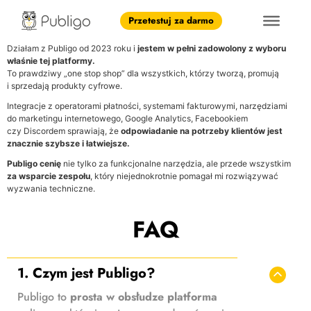
Przetestuj za darmo
Działam z Publigo od 2023 roku i
jestem w pełni zadowolony
z wyboru
właśnie tej platformy.
To prawdziwy „one stop shop” dla wszystkich, którzy tworzą, promują
i sprzedają produkty cyfrowe.
Integracje z operatorami płatności, systemami fakturowymi, narzędziami
do marketingu internetowego, Google Analytics, Facebookiem
czy Discordem sprawiają, że
odpowiadanie na potrzeby klientów jest
znacznie szybsze i łatwiejsze.
Publigo cenię
nie tylko za funkcjonalne narzędzia, ale przede wszystkim
za wsparcie zespołu
, który niejednokrotnie pomagał mi rozwiązywać
wyzwania techniczne.
FAQ
1. Czym jest Publigo?
Publigo to
prosta w obsłudze platforma