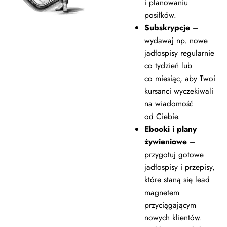
i planowaniu
Znajdziesz tu też funkcje wspierające
s
posiłków.
optymalizację. Zbudujesz nie tylko stronę,
i
Subskrypcje
–
T
ale też konwersję!
wydawaj np. nowe
c
jadłospisy regularnie
w
co tydzień lub
co miesiąc, aby Twoi
kursanci wyczekiwali
na wiadomość
od Ciebie.
Ebooki i plany
żywieniowe
–
przygotuj gotowe
jadłospisy i przepisy,
które staną się lead
magnetem
przyciągającym
nowych klientów.