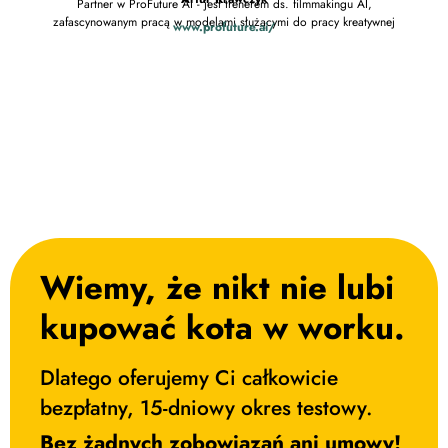
Partner w ProFuture AI - jest trenerem ds. filmmakingu AI,
Trener
zafascynowanym pracą w modelami służącymi do pracy kreatywnej
www.profuture.ai/
spokój
Wiemy, że nikt nie lubi
kupować kota w worku. ​
Dlatego oferujemy Ci całkowicie
bezpłatny, 15-dniowy okres testowy.
Bez żadnych zobowiązań ani umowy!