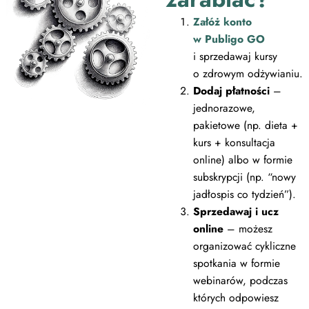
Załóż konto
w Publigo GO
i sprzedawaj kursy
o zdrowym odżywianiu.
Dodaj płatności
–
jednorazowe,
pakietowe (np. dieta +
kurs + konsultacja
online) albo w formie
subskrypcji (np. “nowy
jadłospis co tydzień”).
Sprzedawaj i ucz
online
– możesz
organizować cykliczne
spotkania w formie
webinarów, podczas
których odpowiesz