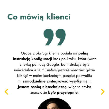
Co mówią klienci
Osoba z obsługi klienta podała mi
pełną
Plat
instrukcję konfiguracji
krok po kroku, która (wraz
wyg
z lekką pomocą Google, bo instrukcja była
uniwersalna a ja musiałem jeszcze wiedzieć gdzie
Zak
kliknąć w moim konkretnym panelu) pozwoliła
kon
mi
samodzielnie zintegrować
wysyłkę maili.
napraw
Jestem osobą nietechniczną
, więc to chyba
w
znaczy, że
było przystępnie.