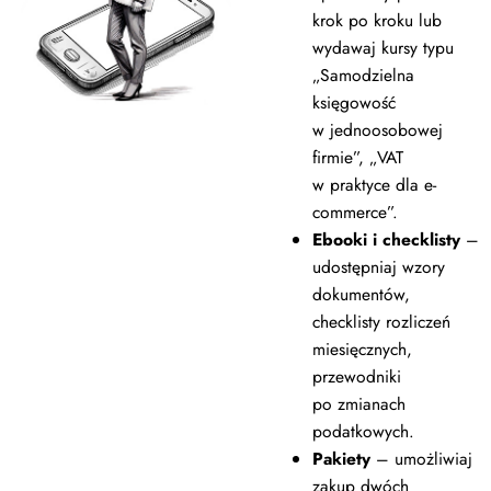
r
z resztą Twojej witryny, przyciągać uwagę
krok po kroku lub
i
i skutecznie zachęcać do zakupu.
wydawaj kursy typu
D
„Samodzielna
Znajdziesz tu też funkcje wspierające
s
księgowość
optymalizację. Zbudujesz nie tylko stronę,
i
w jednoosobowej
T
ale też konwersję!
firmie”, „VAT
c
w praktyce dla e-
w
commerce”.
Ebooki i checklisty
–
udostępniaj wzory
dokumentów,
checklisty rozliczeń
miesięcznych,
przewodniki
po zmianach
podatkowych.
Pakiety
– umożliwiaj
zakup dwóch