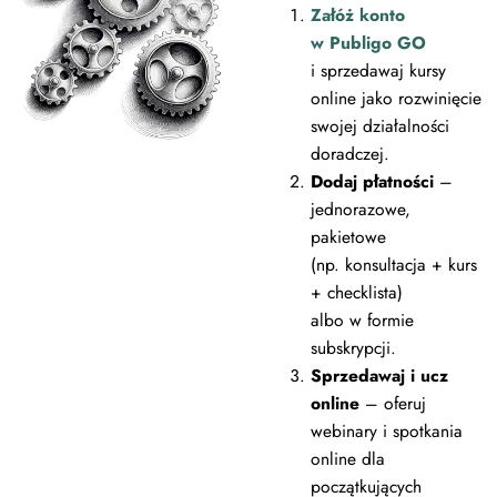
Załóż konto
w Publigo GO
i sprzedawaj kursy
online jako rozwinięcie
swojej działalności
doradczej.
Dodaj płatności
–
jednorazowe,
pakietowe
(np. konsultacja + kurs
+ checklista)
albo w formie
subskrypcji.
Sprzedawaj i ucz
online
– oferuj
webinary i spotkania
online dla
początkujących