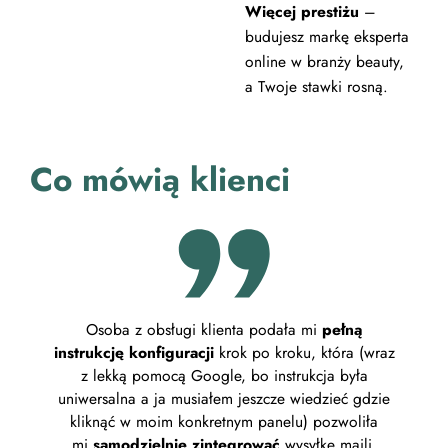
Więcej prestiżu
–
budujesz markę eksperta
online w branży beauty,
a Twoje stawki rosną.
Co mówią klienci
Osoba z obsługi klienta podała mi
pełną
Plat
instrukcję konfiguracji
krok po kroku, która (wraz
wyg
z lekką pomocą Google, bo instrukcja była
uniwersalna a ja musiałem jeszcze wiedzieć gdzie
Zak
kliknąć w moim konkretnym panelu) pozwoliła
kon
mi
samodzielnie zintegrować
wysyłkę maili.