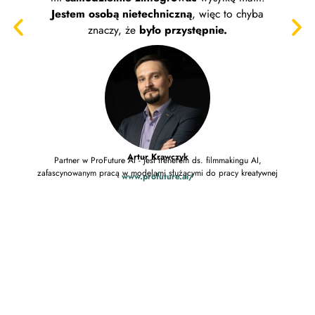
napraw
Jestem osobą nietechniczną
, więc to chyba
w
znaczy, że
było przystępnie.
Artur Krawczyk
Partner w ProFuture AI - jest trenerem ds. filmmakingu AI,
Trener
zafascynowanym pracą w modelami służącymi do pracy kreatywnej
www.profuture.ai/
spokój