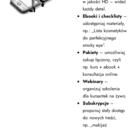
i skutecznie zachęcać do zakupu.
w jakości HD – widać
D
każdy detal.
Znajdziesz tu też funkcje wspierające
s
Ebooki i checklisty
–
optymalizację. Zbudujesz nie tylko stronę,
i
udostępniaj materiały,
T
ale też konwersję!
np.: „Lista kosmetyków
c
do perfekcyjnego
w
smoky eye”.
Pakiety
– umożliwiaj
zakup łączony, czyli
np. kurs + ebook +
konsultacja online.
Webinary
–
organizuj szkolenia
dla kursantek na żywo.
Subskrypcje
–
proponuj stały dostęp
do nowych treści,
np. „makijaż