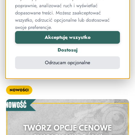
poprawnie, analizować ruch i wyświetlać
Zalecane wymiary grafik w Publigo
dopasowane treści. Możesz zaakceptować
wszystko, odrzucić opcjonalne lub dostosować
Często pytacie nas o zalecany wymiary grafik,
swoje preferencje.
które można wgrać do Publigo. Postanowiliśmy
więc przyjrzeć się temu zagadnieniu i
Akceptuję wszystko
zaktualizować informacje, aby odpowiadały
Dostosuj
obecnym standardom rozdzielczości i miały
pozytywny wpływ na odbiór wizualny waszych
Odrzucam opcjonalne
kursów. Ale na początek… disclaimer.
NOWOŚCI