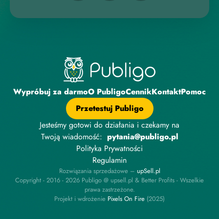
Wypróbuj za darmo
O Publigo
Cennik
Kontakt
Pomoc
Przetestuj Publigo
Jesteśmy gotowi do działania i czekamy na
Twoją wiadomość:
pytania@publigo.pl
Polityka Prywatności
Regulamin
Rozwiązania sprzedażowe –
upSell.pl
Copyright - 2016 - 2026 Publigo @ upsell.pl & Better Profits - Wszelkie
prawa zastrzeżone.
Projekt i wdrożenie
P
i
x
e
l
s
O
n
F
i
r
e
(2025)