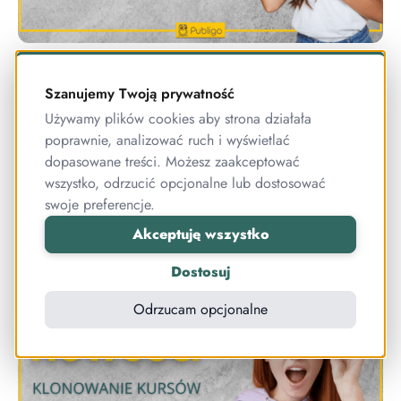
Sprzedawaj produkty fizyczne w
Publigo
Szanujemy Twoją prywatność
Obsługa sprzedaży produktów fizycznych w
Używamy plików cookies aby strona działała
Publigo jest już dostępna! Teraz Publigo to nie tylko
poprawnie, analizować ruch i wyświetlać
dopasowane treści. Możesz zaakceptować
platforma kursowa, ale kompletny system
wszystko, odrzucić opcjonalne lub dostosować
sprzedażowy!
swoje preferencje.
Akceptuję wszystko
NOWOŚCI
Dostosuj
Odrzucam opcjonalne