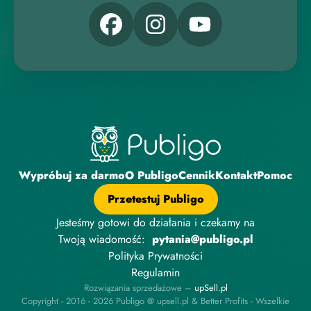
Wypróbuj za darmo
O Publigo
Cennik
Kontakt
Pomoc
Przetestuj Publigo
Jesteśmy gotowi do działania i czekamy na
Twoją wiadomość:
pytania@publigo.pl
Polityka Prywatności
Regulamin
Rozwiązania sprzedażowe –
upSell.pl
Copyright - 2016 - 2026 Publigo @ upsell.pl & Better Profits - Wszelkie