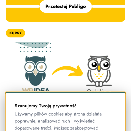
Przetestuj Publigo
KURSY
Szanujemy Twoją prywatność
Używamy plików cookies aby strona działała
Sprawdź, jak zmieni się WP Idea!
poprawnie, analizować ruch i wyświetlać
Zmieniamy się i niedługo to zauważysz
Nowa
dopasowane treści. Możesz zaakceptować