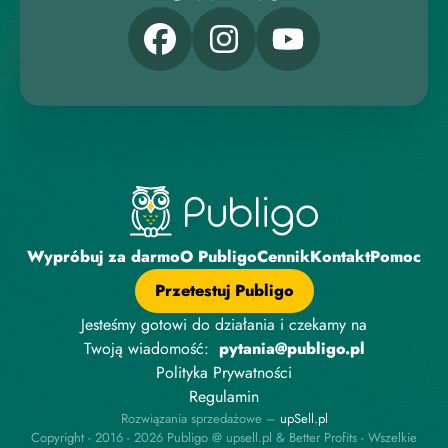
Wypróbuj za darmo
O Publigo
Cennik
Kontakt
Pomoc
Przetestuj Publigo
Jesteśmy gotowi do działania i czekamy na
Twoją wiadomość:
pytania@publigo.pl
Polityka Prywatności
Regulamin
Rozwiązania sprzedażowe –
upSell.pl
Copyright - 2016 - 2026 Publigo @ upsell.pl & Better Profits - Wszelkie