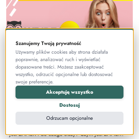
Szanujemy Twoją prywatność
Używamy plików cookies aby strona działała
poprawnie, analizować ruch i wyświetlać
dopasowane treści. Możesz zaakceptować
wszystko, odrzucić opcjonalne lub dostosować
WP Idea NEWS – Mały ZAP, który
swoje preferencje.
rozwali system (pozytywnie)
Chcesz zrobić coś “nietypowego” na platformie do
Akceptuję wszystko
kursów? Nie ma jednak takiej funkcji, która
Dostosuj
pomoże Ci to zrealizować? Może nie trzeba jej
wcale dodawać, gdyż istnieje jakaś inna możliwość
Odrzucam opcjonalne
realizacji Twojego pomysłu? A wiesz może co to
jest ZAPIER i do czego służy? Czym jest ZAPIER?